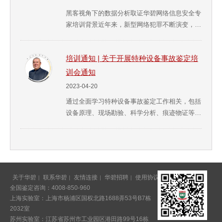
力；华...
黑客视角下的数据分析取证华碧网络信息安全专
家培训背景近年来，新型网络犯罪不断演变，相
关服务器站点勘验技术不断翻新，出现犯罪平台
前后端分离、站库分设、代码混淆加密、涉案软
培训通知 | 关于开展特种设备事故鉴定培
件封装隐蔽等情况，对此华碧发挥在电子数据领
域案件鉴定实战中积累的经验，本着拓宽网警人
训会通知
员对涉网犯罪平台的侦查思路、线索深挖，提升
2023-04-20
勘验效...
通过全面学习特种设备事故鉴定工作相关，包括
设备原理、现场勘验、科学分析、痕迹物证等，
带领学员们掌握事故调查专业技术，依照程序有
方法论地开展鉴定工作，查找事故发生的原因并
撰写事故技术鉴定报告，协助事故调查组对案件
做出正确处理，*终还原案件实情与真相。本次
培训活动旨在通过讲授相关行业知识、流程规
关于华碧
联系华碧
友情连接
华碧招聘
使用协议
意见反馈
章、经验...
全国鉴定咨询：4008-850-960
上海实验室：上海市杨浦区国权北路1688弄53号B7栋
2032室
苏州实验室：江苏省苏州市工业园区港田路99号16栋