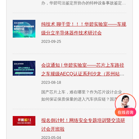
办，华碧司法鉴定所协办的特种设备事故鉴定与
失效分析专项培训班将在琼海举办。 本次培训
活动旨在积极推动事故鉴定和失效分析人才的培
纯技术 聊干货！！！华碧实验室——车规
养工作，解决特种设备领域事故鉴定和失效分析
专业人才严重不足的问题，从而全面提升特检行
级分立半导体器件技术研讨会
业与事故鉴定机构的能力水平。&nb...
2023-09-25
会议通知 | 华碧实验室——芯片上车路径
之车规级AECQ认证系列沙龙（苏州站）
等你来
2023-08-18
国产芯片上车，难在哪里？作为芯片设计企业，
如何保证保质保量的进入汽车供应链？国产汽车
芯片在可靠性等指标上有哪些问题？有没有好的
解决办法？有没有可行的行业质量控制和判断的
报名倒计时！网络安全专题培训暨交流研
标准?华碧实验室专注于车规级电子元器件测试
认证，构建了“从芯片到汽车”的全链条服务模
讨会开班啦
式，建立了一站式车规级元器件垂直测试认证能
2023-05-04