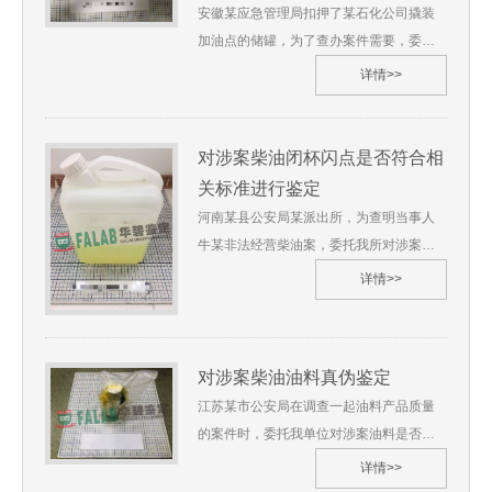
点：苏州华碧 江苏省6.鉴定过程（略） 7.
安徽某应急管理局扣押了某石化公司撬装
综合分析及检验结果（略） 8.鉴定过程图
加油点的储罐，为了查办案件需要，委托
片
我单位对储罐中的汽油是否属于危险化学
详情>>
品、是否达到国家现行标准规定的92#、
95#汽油的性能、质量等进行鉴定，我单位
受理了此鉴定。 苏华碧[2021]质鉴字第***
对涉案柴油闭杯闪点是否符合相
号 1.委托单位：河南某县公安局某派出所
关标准进行鉴定
2.委托鉴定事项：涉案汽油是否属于危险化
河南某县公安局某派出所，为查明当事人
学品鉴定3.委托日期：2021年7月 4.鉴定材
牛某非法经营柴油案，委托我所对涉案柴
料： （1）样品清单 （2）鉴定委托书
油闭杯闪点进行鉴定，从而判断是否达是
详情>>
（3）笔录单 5.鉴定地点：苏州华碧 安徽
车用柴油，我所受理了此鉴定。 苏华碧
省6.鉴定过程（略） 7.综合分析及检验结
[2023]质鉴字第***号 1.委托单位：河南某
果（略） 8.鉴定过程图片
县公安局某派出所2.委托鉴定事项：涉案柴
对涉案柴油油料真伪鉴定
油闭杯闪点是否符合相关标准3.委托日期：
江苏某市公安局在调查一起油料产品质量
2023年1月 4.鉴定材料： （1）样品清单
的案件时，委托我单位对涉案油料是否是
（2）鉴定委托书 （3）笔录单 5.鉴定地
柴油，以及油料是否符合相关标准要求进
点：苏州华碧 河南省6.鉴定过程（略） 7.
详情>>
行鉴定，我单位受理了此委托。 苏华碧
综合分析及检验结果（略） 8.鉴定过程图