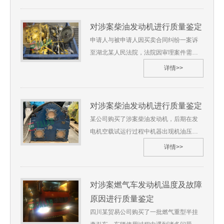
[2020]质鉴字第***号 1.委托单位：江苏某
片
公安局2.委托鉴定事项：涉案柴油油料真伪
对涉案柴油发动机进行质量鉴定
鉴定3.委托日期：2020年11月 4.鉴定材
申请人与被申请人因买卖合同纠纷一案诉
料： （1）样品清单 笔录单 （2）鉴定委
至湖北某人民法院，法院因审理案件需要
托书 （3）现场调查物证原始记录单 5.鉴
委托我单位，要求对整套柴油发动机包括
详情>>
定地点：苏州华碧 江苏省6.鉴定过程
主机及动力成套单元进行质量鉴定，我单
（略） 7.综合分析及检验结果（略） 8.鉴
位受理了此鉴定。 沪华碧[2020]质鉴字第
定过程图片
**号1、委托人：湖北省某人民法院2、委
对涉案柴油发动机进行质量鉴定
托鉴定事项：对涉案柴油发动机进行质量
某公司购买了涉案柴油发动机，后期在发
鉴定3、受理日期：2020年12月4、鉴定材
电机空载试运行过程中机器出现机油压力
料：（1）《司法鉴定委托书》一份（2）
低报警，无法正常运行的情况。双方就涉
详情>>
《样品清单》、《笔录单》、《现场调查
案柴油发动机质量问题产生争议，当地人
物证原始记录单》一份（3）涉案物品图纸
民法院审理此案时委托我单位对涉案发动
5、鉴定地点：上海华碧检测技术有限公司
机进行质量鉴定,我单位受理了此鉴定。 沪
对涉案燃气车发动机温度及故障
湖北省6、 鉴定过程（略） 7、 综合分析
华碧[2020]技鉴字第**号1、委托人：湖北
原因进行质量鉴定
及检验结果（略） 8、 鉴定过程图片
省某人民法院2、委托鉴定事项：对涉案柴
四川某贸易公司购买了一批燃气重型半挂
油发动机进行质量鉴定3、受理日期：