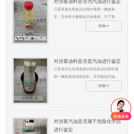
对涉案油料是否为汽油进行鉴定
县公安局2.委托鉴定事项：对涉嫌生产销售
江苏某派出所执法过程中查获一辆改装
伪劣油料产品进行鉴定3.委托日期：2024
车，车内有大量疑似汽油液体，为了查证
年1月 4.鉴定材料： （1）样品清单 （2）
是否存在走私、偷运等非法行为，该派出
详情>>
鉴定委托书 （3）笔录单 5.鉴定地点：苏
所委托我单位对前述委托事项进行鉴定，
州华碧 湖北省6.鉴定过程（略） 7.综合分
我单位受理了此次鉴定。 苏华碧[2019]质
析及检验结果（略） 8.鉴定过程图片
鉴字第***号 1.委托单位：江苏某派出所2.
委托鉴定事项：对涉案油料是否为汽油进
对涉案油料是否是汽油进行鉴定
行鉴定3.委托日期：2019年10月 4.鉴定材
料： （1）样品清单 （2）鉴定委托书
江苏某市公安局某派出所在执法过程中查
（3）笔录单 5.鉴定地点：苏州华碧 江苏
获一辆改装流动加油车，车内疑似汽油液
省6.鉴定过程（略） 7.综合分析及检验结
体，为了查证非法行为，委托我单位对油
详情>>
果（略） 8.鉴定过程图片
料开展技术分析与鉴定，我单位受理了此
鉴定。 苏华碧[2023]质鉴字第***号 1.委托
单位：江苏某市公安局某派出所2.委托鉴定
事项：涉案油料是否是汽油鉴定3.委托日
对涉案汽油是否属于危险化学品
期：2023年6月 4.鉴定材料： （1）样品清
单 （2）鉴定委托书 （3）笔录单 5.鉴定地
进行鉴定