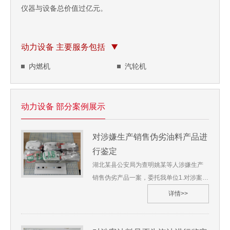
仪器与设备总价值过亿元。
动力设备 主要服务包括
内燃机
汽轮机
动力设备 部分案例展示
对涉嫌生产销售伪劣油料产品进
行鉴定
湖北某县公安局为查明姚某等人涉嫌生产
销售伪劣产品一案，委托我单位1.对涉案油
料是不是柴油，若是柴油，则对其牌号进
详情>>
行鉴定；2.对涉案油料是否符合相关标准进
行鉴定，我单位受理了此鉴定。 苏华碧
[2024]质鉴字第***号 1.委托单位：湖北某