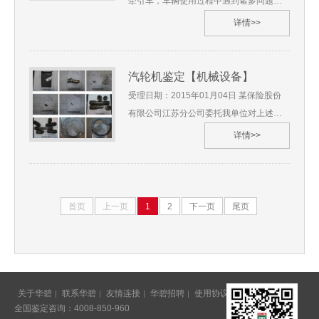
牵引车，车辆使用过程中遇到诸多问题，
2020年12月4、鉴定材料：（1）《鉴定委
例如EGR传感器有问题导致上不了户、满
详情>>
托书》一份（2）《样品清单》、《笔录
载爬坡时水温会高、排气歧管发生断裂
单》、《现场调查物证原始记录单》一份
等。为解决问题，该贸易公司特委托我单
（3）发动机飞轮图纸（4）分动箱总成图
位对涉案燃气车发动机温度及故障原因进
汽轮机鉴定【机械设备】
纸5、鉴定地点：上海华碧检测技术有限公
行质量鉴定。 沪华碧[2020]技鉴字第**号
受理日期：2015年01月04日 某保险股份
司湖北省6、 鉴定过程（略） 7、 综合分
1、委托人：四川省某贸易有限公司2、委
有限公司江苏分公司委托我单位对上述事
析及检验结果（略） 8、 鉴定过程图片
托鉴定事项：对涉案燃气车发动机温度及
项进行技术鉴定，我单位受理了此鉴定。
详情>>
故障原因进行质量鉴定3、受理日期：
华碧鉴定所根据现场勘验情况、实验室物
2020年06月4、鉴定材料：（1）《鉴定委
证检测数据与结果，以及相关国标等进行
托书》（2）《会议记录》（3）《笔录
验证试验与综合分析，做出了综合判断，
单》5、鉴定地点：上海华碧检测技术有限
鉴定出，1、涉案中压扩散管断裂与其在运
首页
上一页
1
2
下一页
尾页
公司四川省 6、 鉴定过程（略） 7、 综合
行过程中内外壁温差过大导致开裂特征相
分析及检验结果（略） 8、 鉴定过程图片
符；2、涉案90规格和72规格螺栓的断裂
为疲劳断裂，自内向外断裂，其断裂与汽
轮机的振动以及螺栓内外壁温差应力存在
因果关系；涉案90规格和72规格的完好螺
关于华碧
联系华碧
友情连接
华碧招聘
使用协议
意见反馈
全国鉴定咨询：4008-850-960
栓表面未见缺陷，螺栓样品力学性能均符