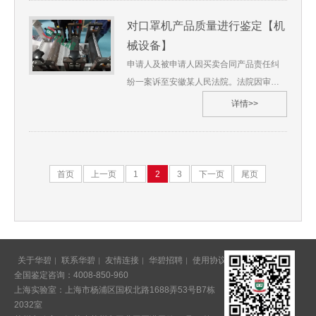
定。苏华碧[2021]技鉴字第**号1、委托
5、鉴定地点：上海华碧检测技术有限公司
人：河南省某县公安局2、委托鉴定事项：
对口罩机产品质量进行鉴定【机
安徽省 6、 鉴定过程（略） 7、 综合分析
对涉案口罩机配套设备进行质量鉴定3、受
械设备】
及检验结果（略） 8、 鉴定过程图片
理日期：2021年04月4、鉴定材料：（1）
申请人及被申请人因买卖合同产品责任纠
《鉴定委托书》（2）《设备订购合同》一
纷一案诉至安徽某人民法院。法院因审理
份（3）《技术参数》一份（4）《样品清
案件需要委托我单位，对涉案口罩机进行
详情>>
单》、《笔录单》及《现场调查物证原始
质量鉴定。 沪华碧[2020]质鉴字第**号 1、
记录单》5、鉴定地点：苏州华碧微科检测
委托人：安徽某法院2、委托鉴定事项：对
技术有限公司河南省 6、 鉴定过程
涉案的口罩机产品质量进行鉴定3、受理日
（略） 7、 综合分析及检验结果
期： 2020年07月08日 4、鉴定材料：1、
首页
上一页
1
2
3
下一页
尾页
（略） 8、 鉴定过程图片
《对外委托产品质量鉴定委托书》一份2、
《笔录单》及《现场调查物证原始记录
单》3、第***号《鉴定委托书》4、《质证
笔录》一份5、《合同》一份6、GB/T
17780.1-2012《纺织机械 安全要求 第1部
关于华碧
联系华碧
友情连接
华碧招聘
使用协议
意见反馈
全国鉴定咨询：4008-850-960
分：通用要求》 5、鉴定地点：上海华碧检
上海实验室：上海市杨浦区国权北路1688弄53号B7栋
测技术有限公司安徽某纺织厂 6、鉴定过程
2032室
（略） 7、综合分析及检验结果（略） 8、