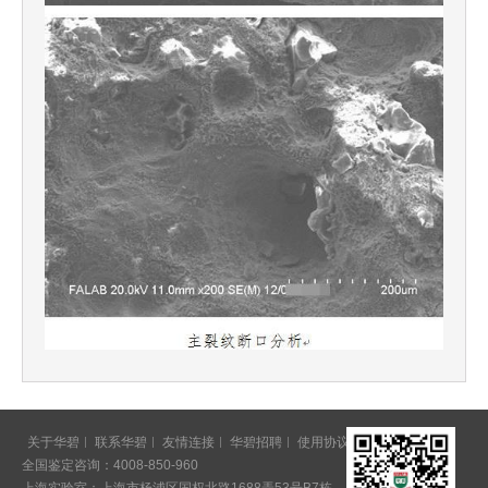
关于华碧
联系华碧
友情连接
华碧招聘
使用协议
意见反馈
全国鉴定咨询：4008-850-960
上海实验室：上海市杨浦区国权北路1688弄53号B7栋