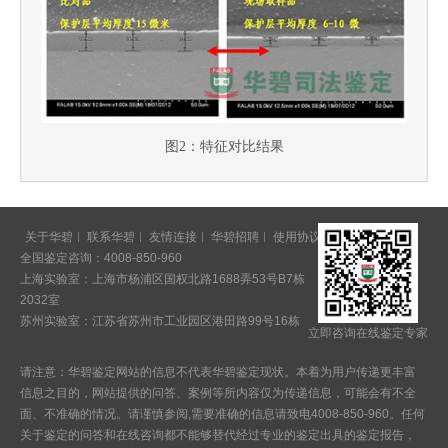
图2：特征对比结果
关于华碧
联系华碧
友情连接
华碧招聘
使用协议
意见反馈
全国鉴定咨询：4008-850-960
上海实验室：上海市杨浦区国权北路1688弄53号B7栋
2032室
苏州实验室：江苏省苏州市工业园区港田路99号16栋
立即咨询在线鉴定专家
请注意：华碧鉴定网站的信息不代表华碧鉴定现状。本着为用户传递更丰富
信息之目的，网站提供的问答、案例等所内容仅为传递信息，可能会有不全
面、不准确的情况。请谨慎参阅,需要准确的信息请致电4008-850-960。任何
关于鉴定的问答和在线咨询都不能够替代经过专业的鉴定出具的鉴定报告，