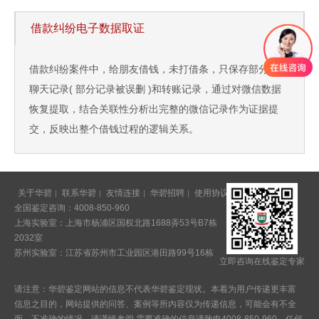
借款纠纷电子数据取证
借款纠纷案件中，给朋友借钱，未打借条，只保存部分微信
聊天记录( 部分记录被误删 )和转账记录，通过对微信数据
恢复提取，结合关联性分析出完整的微信记录作为证据提
交，反映出整个借钱过程的逻辑关系。
关于华碧
联系华碧
友情连接
华碧招聘
使用协议
意见反馈
全国鉴定咨询：4008-850-960
上海实验室：上海市杨浦区国权北路1688弄53号B7栋
2032室
苏州实验室：江苏省苏州市工业园区港田路99号16栋
立即咨询在线鉴定专家
请注意：华碧鉴定网站的信息不代表华碧鉴定现状。本着为用户传递更丰富
信息之目的，网站提供的问答、案例等所内容仅为传递信息，可能会有不全