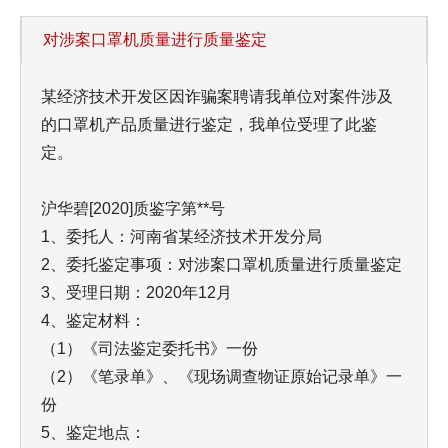
对涉案口罩机质量进行质量鉴定
某
经济技术开发区
因诈骗案
聘请我单位对案件涉及
的口罩机产品质量进行鉴定
，
我单位受理了此鉴
定。
沪
华碧
[202
0
]
质
鉴字第
**
号
1
、委托人：
河南
省某
经济技术开发分局
2
、委托鉴定事项：对涉案口罩机质量进行
质量
鉴定
3
、受理日期：
2020
年
12
月
4
、鉴定材料：
（
1
）《司法鉴定委托书》一份
（
2
）《笔录单》、《现场调查物证原始记录单》一
份
5
、鉴定地点：