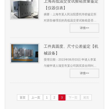
上海高低温交变试验箱质量鉴定
证检测数据与结果，以及相关国标、合同
【仪器仪表】
约定进行验证试验与综合分析，做出了综
摘要：上海市某人民法院委托华碧鉴定所
合判断，鉴定出涉案两台电涡流测功机及
对原告修理后的高低温交变试验箱是否可
电机测试系统J***8转矩转速测量仪精度不
以按照原告合同约定的技术标准使用进行
详情>>
足，电流互感器的标识与控制档位的参数
物证鉴定。华碧鉴定所根据现场勘验情
不匹配，测功机控制器（K**-I**）的测功
况、实验室物证检测数据与结果，以及相
机接口电压输出电压异常，缺少直流低电
关国标、合同约定进行验证试验与综合分
工件真圆度、尺寸公差鉴定【机
阻测试仪，不符合双方签订《技术协议》
析，做出了综合判断，鉴定出原告修理后
械设备】
的要求，上述物证特征影响测试数据的准
的高低温交变试验箱存在降温速率偏小，
受理日期：2015年06月03日 申请人李某
确性；涉案两台测功机及电机测试系统所
温度波动度偏大，温度上偏差偏大的特征
与被申请人瑞安市某公司因买卖合同纠纷
依据的测试方式不适用于永磁同步电机的
物证，不符合《技术协议》的约定，不能
一案诉至江苏省某市人民法院，该院委托
测试，不能对稀土永磁同步电机进行正常
详情>>
按照原告合同约定的技术标准使用，并出
我单位进行技术鉴定，我单位受理了此鉴
测试，并出具了相关物证鉴定意见书。1.
具了相关物证鉴定意见书。华碧[2013]物鉴
定。华碧鉴定所根据现场勘验情况、实验
委托单位：山东省某市人民法院2. 委托事
字第***号1. 委托单位：上海市某人民法院
室物证检测数据与结果，以及相关国标等
由：对被告生产的两台电涡流测功机及一
2. 委托事由：对原告修理后的高低温交变
进行验证试验与综合分析，做出了综合判
套电机测试系统质量问题进行鉴定；对被
首页
上一页
1
2
3
下一页
尾页
试验箱是否可以按照原告合同约定的技术
断，鉴定出从196件全部样品中抽检18件
告提供的测功机能否对申请人提供的稀土
标准使用进行物证鉴定3. 委托日期：2012
进行真圆度、外径尺寸检测，结果显示通