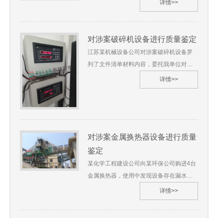
详情>>
工程存在质量问题进行鉴定3、受理日期：
在密封性不好、地面起鼓、顶面变形等问
2020年10月4、鉴定材料：（1）《鉴定委
题，双方就施工质量问题向法院提起诉
托书》（2）《工程质量鉴定申请书》
讼，法院立即委托我单位对涉案工程进行
对涉案破碎机设备进行质量鉴定
（3）《民事起诉状》（4）《竣工图纸》
质量鉴定。 苏华碧[2020]技鉴字第**号1、
江苏某机械设备公司对涉案破碎机设备罗
（5）《鉴定材料清单》5、鉴定地点：苏
委托人：江西省某人民法院2、委托鉴定事
列了文件清单材料内容，委托我单位对罗
州华碧微科检测技术有限公司贵州
项：对涉案工程进行质量鉴定3、受理日
列的内容涉及的设备技术问题进行质量鉴
省 6、 鉴定过程（略） 7、 综合分析及检
详情>>
期：2020年09月4、鉴定材料：（1）《鉴
定。 沪华碧[2020]技鉴字第**号1、委托
验结果（略） 8、 鉴定过程图片
定委托书》（2）《民事诉状》（3）《笔
人：江苏某机械设备公司2、委托鉴定事
录单》5、鉴定地点：苏州华碧微科检测技
项：对涉案破碎机设备进行质量鉴定3、受
术有限公司江西省 6、 鉴定过程
理日期：2020年12月4、鉴定材料：（1）
（略） 7、 综合分析及检验结果
对涉案金属换热器设备进行质量
《合同补充协议》（2）《工艺流程图》
（略） 8、 鉴定过程图片
（3）15张数据照片（4）说明材料一份
鉴定
5、鉴定地点：上海华碧检测技术有限公司
某化学工程建设公司向某环保公司购进4台
江苏省 6、 鉴定过程（略） 7、 综合分析
金属换热器，使用中发现设备存在漏水、
及检验结果（略） 8、 鉴定过程图片
翅片堵塞、风压不够等问题，企业双方就
详情>>
产品质量问题向当地法院提起诉讼，法院
立即委托我单位对涉案金属换热器进行质