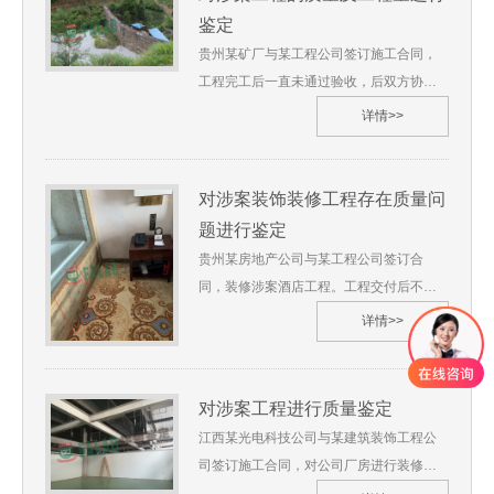
公司 6、 鉴定过程（略） 7、 综合分析及
人：河北某人民法院2、委托鉴定事项：对
鉴定
检验结果（略） 8、 鉴定过程图片
涉案路基工程盖板箱涵的墙体材料及结构
贵州某矿厂与某工程公司签订施工合同，
是否符合图纸要求进行鉴定3、受理日期：
工程完工后一直未通过验收，后双方协商
2020年08月4、鉴定材料：（1）《鉴定委
决定按照重力式挡土墙的结构形式对涉案
详情>>
托书》（2）《设计图纸》（3）《笔录
工程进行检验和计量，当地法院即刻委托
单》（4）《现场调查物证原始记录单》
我单位受理了此鉴定工作。 苏华碧[2021]
5、鉴定地点：苏州华碧微科检测技术有限
技鉴字第**号1、委托人：贵州省某人民法
对涉案装饰装修工程存在质量问
公司河北省 6、 鉴定过程（略） 7、 综合
院2、委托鉴定事项：对涉案工程的质量及
题进行鉴定
分析及检验结果（略） 8、 鉴定过程图片
工程量进行鉴定3、受理日期：2021年02
贵州某房地产公司与某工程公司签订合
月4、鉴定材料：（1）《鉴定委托书》
同，装修涉案酒店工程。工程交付后不久
（2）《接待笔录》（3）《工程承包合
就出现诸多问题，房地产公司联系工程公
详情>>
同》5、鉴定地点：苏州华碧微科检测技术
司进行整改，工程公司以工程款未结算为
有限公司贵州省 6、 鉴定过程
由不予维修，双方就此案向当地人民法院
（略） 7、 综合分析及检验结果
起诉，法院立即委托我单位对涉案装饰装
对涉案工程进行质量鉴定
（略） 8、 鉴定过程图片
修工程存在质量问题进行鉴定。 苏华碧
江西某光电科技公司与某建筑装饰工程公
[2020]技鉴字第**号1、委托人：贵州某人
司签订施工合同，对公司厂房进行装修以
民法院2、委托鉴定事项：对涉案装饰装修
达到生产需要。工程还未完工时被发现存