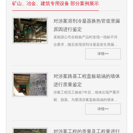
矿山、冶金、建筑专用设备 部分案例展示
对涉案溶剂冷凝器换热管道泄漏
原因进行鉴定
某能源公司在检验产品时发现一指标不符
合要求，随后发现溶剂冷凝器发生泄漏。3
家保险公司联合委托我单位对上述事项进
详情>>
行鉴定，我单位受理了此鉴定。 苏华碧
[2021]技鉴字第**号1、委托人：某3家保险
公司2、委托鉴定事项：对涉案溶剂冷凝器
对涉案路基工程盖板箱涵的墙体
换热管道泄漏原因进行鉴定3、受理日期：
进行质量鉴定
2021年07月4、鉴定材料：文件清单：
涉案工程完工验收7年后，墙体出现严重开
（1） 换热器图纸一份；（2） 换热器铭
裂、脱落。为厘清涉案盖板箱涵的墙体及
牌资料照片一张；（3） 《压力容器产品
基础开裂、变形的原因，当事铁路公司与
详情>>
质量证明书》一份；样品清单：（1） 断
工程集团双方产生纠纷，受理案件的法院
裂换热管1段；（2） 未断裂换热管1段；
立即委托我单位对涉案路基工程进行质量
5、鉴定地点：苏州华碧微科检测技术有限
鉴定。 苏华碧[2020]技鉴字第**号1、委托
对涉案工程的质量及工程量进行