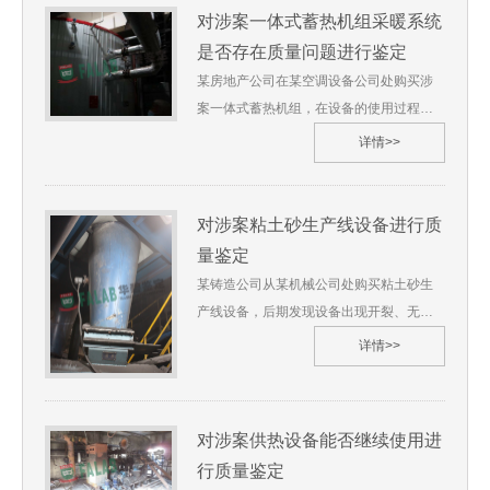
量鉴定。 苏华碧[2020]技鉴字第**号1、委
对涉案一体式蓄热机组采暖系统
托人：河北省某人民法院2、委托鉴定事
是否存在质量问题进行鉴定
项：对涉案金属换热器进行质量鉴定3、受
某房地产公司在某空调设备公司处购买涉
理日期：2020年09月4、鉴定材料：（1）
案一体式蓄热机组，在设备的使用过程中
《鉴定委托书》（2）《环保项目技术协
收到当地市场监督管理局下达的责令改正
详情>>
议》（3）《烟气降温器总图》（4）《烟
通知书，要求房产公司停止使用无产品质
气升温器总图》（5）二期焦炉数据三份
量检验合格证明的热水锅炉。地产公司就
5、鉴定地点：苏州华碧微科检测技术有限
产品质量问题向法院提起诉讼，法院特委
对涉案粘土砂生产线设备进行质
公司河北省 6、 鉴定过程（略） 7、 综合
托我单位对涉案一体式蓄热机组采暖系统
量鉴定
分析及检验结果（略） 8、 鉴定过程图片
是否存在质量问题进行鉴定。 苏华碧
某铸造公司从某机械公司处购买粘土砂生
[2020]技鉴字第**号1、委托人：河北省某
产线设备，后期发现设备出现开裂、无安
人民法院2、委托鉴定事项：对涉案一体式
全防护等问题，该铸造公司质疑涉案粘土
详情>>
蓄热机组采暖系统是否存在质量问题进行
砂生产线不符合相关标准要求，双方引发
鉴定3、受理日期：2020年08月4、鉴定材
产品责任纠纷并诉至法院，当地人民法院
料：（1）《鉴定委托书》（2）《笔录
特委托我单位对涉案粘土砂生产线设备进
单》、《现场调查物证原始记录单》（3）
对涉案供热设备能否继续使用进
行质量鉴定。 沪华碧[2020]技鉴字第**号
《采购及安装项目合同》苏州华碧微科检
行质量鉴定
1、委托人：湖南省某人民法院2、委托鉴