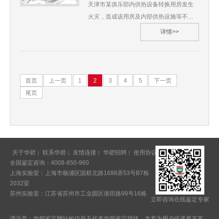
测技术有限公司河北省 6、 鉴定过程
天津市某俱乐部内供热设备转换用房发生
定事项：对涉案粘土砂生产线设备进行质
（略） 7、 综合分析及检验结果
火灾，造成该用房及内部供热设施等不同
量鉴定3、受理日期：2020年10月4、鉴定
（略） 8、 鉴定过程图片
程度受损，某公司人员认为涉案2台板式换
材料：（1）《鉴定、审计、评估委托协议
详情>>
热器和2台循环泵，现场反馈换热机组中板
书》（2）《产品购销合同》（3）《铸造
式换热器、循环泵其主体结构还可以使
机械 安全要求》（4）《笔录单》、《现场
用，而俱乐部人员认为供热机组经过高温
调查物证原始记录单》5、鉴定地点：上海
燃烧已不能继续使用，双方就此引发争
华碧检测技术有限公司湖南省 6、 鉴定过
首页
上一页
1
2
3
4
5
下一页
议，当地法院委托我单位对涉案供热设备
程（略） 7、 综合分析及检验结果
尾页
能否继续使用进行质量鉴定。 沪华碧
（略） 8、 鉴定过程图片
[2020]技鉴字第**号1、委托人：天津某区
人民法院2、委托鉴定事项：对涉案供热设
备能否继续使用进行质量鉴定3、受理日
期：2020年10月4、鉴定材料：（1）《鉴
关于华碧
联系华碧
友情连接
华碧招聘
使用协议
意见反馈
全国鉴定咨询：4008-850-960
定委托书》一份（2）《民事起诉状》一份
上海实验室：上海市杨浦区国权北路1688弄53号B7栋
（3）《火灾事故认定书》一份5、鉴定地
2032室
点：上海华碧检测技术有限公司天
苏州实验室：江苏省苏州市工业园区港田路99号16栋
立即咨询在线鉴定专家
津 6、 鉴定过程（略） 7、 综合分析及检
验结果（略） 8、 鉴定过程图片
请注意：华碧鉴定网站的信息不代表华碧鉴定现状。本着为用户传递更丰富