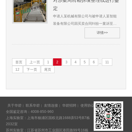
对涉案周转箱拆垛整理线进行鉴
录》5、鉴定地点：上海华碧检测技术有限
对涉案不锈钢管进行质量鉴定3、受理日
定
公司上海 6、 鉴定过程（略） 7、 综合分
期：2021年06月4、鉴定材料：（1）《司
申请人某机械有限公司与被申请人某智能
析及检验结果（略） 8、 鉴定过程图片
法鉴定委托书》一份（2）《样品清单》、
装备有限公司因买卖合同纠纷一案诉至山
《笔录单》、《现场调查物证原始记录
东省某人民法院，法院因审理案件需要委
详情>>
单》一份（3）《工业品买卖合同》5、鉴
托我单位，要求对涉案金属周转箱拆垛整
定地点：上海华碧检测技术有限公司天津
理线进行鉴定，我单位受理了此鉴定。 沪
市6、 鉴定过程（略） 7、 综合分析及检
华碧[2021]质鉴字第**号1、委托人：山东
验结果（略） 8、 鉴定过程图片
省某人民法院2、委托鉴定事项：对涉案周
首页
上一页
1
2
3
4
5
6
11
...
转箱拆垛整理线进行鉴定3、受理日期：
12
下一页
尾页
2021年05月4、鉴定材料：（1）《司法鉴
定委托书》一份（2）《样品清单》、《笔
录单》、《现场调查物证原始记录单》一
份5、鉴定地点：上海华碧检测技术有限公
司山东省6、 鉴定过程（略） 7、 综合分
关于华碧
联系华碧
友情连接
华碧招聘
使用协议
意见反馈
全国鉴定咨询：4008-850-960
析及检验结果（略） 8、 鉴定过程图片
上海实验室：上海市杨浦区国权北路1688弄53号B7栋
2032室
苏州实验室：江苏省苏州市工业园区港田路99号16栋