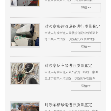
至甘肃省某人民法院，法院因审理案件需
《司法鉴定委托书》一份（2）《样品清
要，委托我单位对涉案光伏发电项目中起
详情>>
单》、《笔录单》、《现场调查物证原始
火爆炸的高低压开关柜起火原因进行鉴
记录单》一份5、鉴定地点：上海华碧检测
定，我单位受理了此鉴定。 沪华碧[2020]
技术有限公司黑龙江省6、 鉴定过程
质鉴字第**号1、委托人：甘肃省某人民法
对涉案富锌漆设备进行质量鉴定
（略） 7、 综合分析及检验结果
院2、委托鉴定事项：对涉案开关柜进行质
申请人与被申请人因承揽合同纠纷诉至上
（略） 8、 鉴定过程图片
量鉴定3、受理日期：2020年11月4、鉴定
海市某人民法院，该院委托我单位对涉案
材料：（1）《司法鉴定委托书》一份
设备搅拌轴装置轴封处径向摆动量是否符
详情>>
（2）《样品清单》、《笔录单》、《现场
合合同约定，若存在摆动量不符合合同，
调查物证原始记录单》一份5、鉴定地点：
鉴定其原因；对分散盘损坏原因，设备电
上海华碧检测技术有限公司甘肃省6、 鉴定
机是否符合合同要求进行鉴定，我单位受
对涉案反应器进行质量鉴定
过程（略） 7、 综合分析及检验结果
理了此鉴定。 沪华碧[2021]质鉴字第**号
申请人与被申请人因产品责任纠纷一案诉
（略） 8、 鉴定过程图片
1、委托人：上海市某人民法院2、委托鉴
至辽宁省某人民法院，该院因审理案件需
定事项：对涉案富锌漆设备进行质量鉴定
要委托我单位，要求对四个反应器等产品
详情>>
3、受理日期：2021年01月4、鉴定材料：
是否存在质量进行鉴定，我单位受理了此
（1）《起诉状》一份（2）《样品清
鉴定。 沪华碧[2020]质鉴字第**号1、委托
单》、《笔录单》、《现场调查物证原始
人：辽宁省某人民法院2、委托鉴定事项：
对涉案槽帮钢进行质量鉴定
记录单》一份（3）《庭审笔录》一份
对涉案反应器进行质量鉴定3、受理日期：