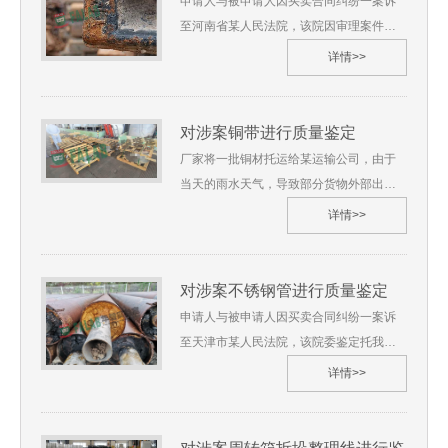
申请人与被申请人因买卖合同纠纷一案诉
（4）《鉴定机构（鉴定人）指定结果告知
2020年4月4、鉴定材料：（1）《司法鉴
至河南省某人民法院，该院因审理案件需
书》一份5、鉴定地点：上海华碧检测技术
定委托书》一份（2）《笔录单》、《现场
要委托我单位对涉案刮板运输机上的槽帮
详情>>
有限公司上海市6、 鉴定过程
调查物证原始记录单》一份5、鉴定地点：
钢是否符合国家标准进行鉴定，我单位受
（略） 7、 综合分析及检验结果
上海华碧检测技术有限公司辽宁省6、 鉴定
理了此鉴定。 沪华碧[2021]质鉴字第**号
（略） 8、 鉴定过程图片
过程（略） 7、 综合分析及检验结果
1、委托人：河南省某人民法院2、委托鉴
对涉案铜带进行质量鉴定
（略） 8、 鉴定过程图片
定事项：对涉案槽帮钢进行质量鉴定3、受
厂家将一批铜材托运给某运输公司，由于
理日期：2021年06月4、鉴定材料：（1）
当天的雨水天气，导致部分货物外部出现
《司法鉴定委托书》一份（2）《样品清
雨淋痕迹。货物遭到买方拒收后，厂家与
详情>>
单》、《笔录单》、《现场调查物证原始
运输公司就铜材损失责任引发争执，当地
记录单》一份（3）《工矿产品购销合同》
法院为审理合同纠纷需要，特委托我单位
5、鉴定地点：上海华碧检测技术有限公司
对涉案铜带进行质量鉴定。 沪华碧[2021]
对涉案不锈钢管进行质量鉴定
河南省6、 鉴定过程（略） 7、 综合分析
技鉴字第**号1、委托人：上海某法院2、
申请人与被申请人因买卖合同纠纷一案诉
及检验结果（略） 8、 鉴定过程图片
委托鉴定事项：对涉案铜带进行质量鉴定
至天津市某人民法院，该院委鉴定托我单
3、受理日期：2021年10月4、鉴定材料：
位对涉案Φ76不锈钢管共计140套逐根进行
详情>>
（1）《鉴定委托书》（2）《现场调查物
检测液压试验鉴定，我单位受理了此鉴
证原始记录单》（3）《样品清单》、《笔
定。 沪华碧[2021]质鉴字第**号1、委托
录单》（4）《检验证明》（5）《庭审笔
人：天津市某人民法院2、委托鉴定事项：